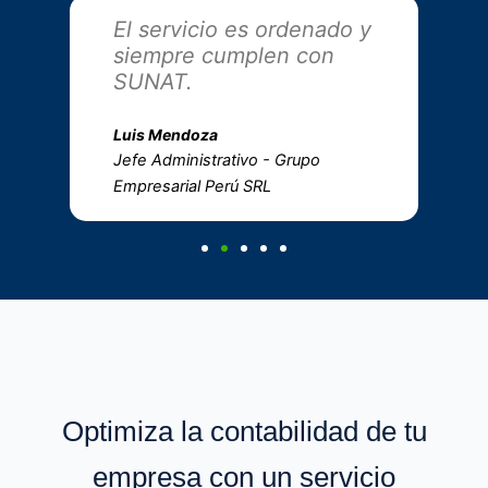
El servicio es ordenado y
M
siempre cumplen con
s
SUNAT.
c
Luis Mendoza
Da
Jefe Administrativo - Grupo
G
Empresarial Perú SRL
Optimiza la contabilidad de tu
empresa con un servicio