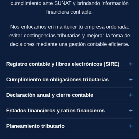
cumplimiento ante SUNAT y brindando información
financiera confiable.
Nos enfocamos en mantener tu empresa ordenada,
evitar contingencias tributarias y mejorar la toma de
decisiones mediante una gestión contable eficiente.
Registro contable y libros electrónicos (SIRE)
Registro de operaciones y gestión de libros electrónicos bajo
Cumplimiento de obligaciones tributarias
el sistema SIRE.
Declaración mensual y cumplimiento correcto de impuestos
Declaración anual y cierre contable
ante SUNAT.
Preparación y presentación de la declaración anual con
Estados financieros y ratios financieros
sustento contable.
Reportes financieros para análisis y toma de decisiones
Planeamiento tributario
empresariales.
Estrategias para optimizar la carga tributaria dentro del marco