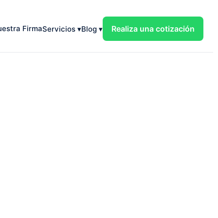
estra Firma
Realiza una cotización
Servicios ▾
Blog ▾